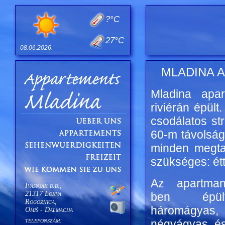
?°C
27°C
08.06.2026.
Ivasnjak b.b.,
21317 Lokva
Rogoznica,
Omiš - Dalmacija
telefonszám: